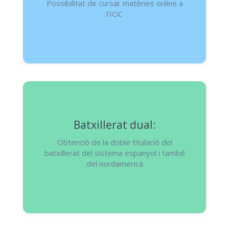
Possibilitat de cursar matèries online a
l’IOC
Batxillerat dual:
Obtenció de la doble titulació del
batxillerat del sistema espanyol i també
del nordamericà