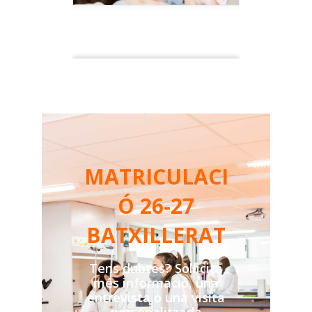
MATRICULACI
Ó 26-27
BATXILLERAT
Tens dubtes? Sol·licita
més informació, una
entrevista o una visita
personalitzada