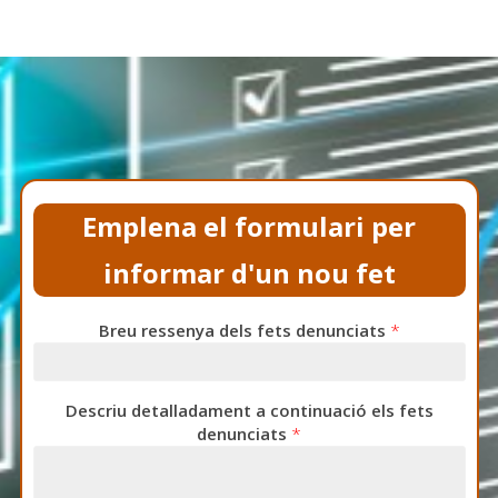
Emplena el formulari per
informar d'un nou fet
Breu ressenya dels fets denunciats
*
Descriu detalladament a continuació els fets
denunciats
*