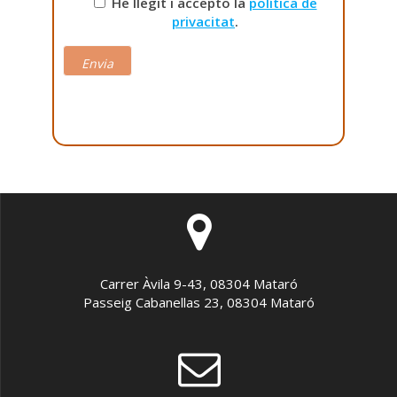
He llegit i accepto la
política de
privacitat
.
Carrer Àvila 9-43, 08304 Mataró
Passeig Cabanellas 23, 08304 Mataró