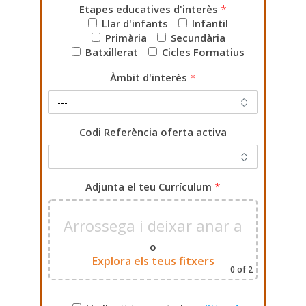
Etapes educatives d'interès
*
Llar d'infants
Infantil
Primària
Secundària
Batxillerat
Cicles Formatius
Àmbit d'interès
*
Codi Referència oferta activa
Adjunta el teu Currículum
*
Arrossega i deixar anar aquí
o
Explora els teus fitxers
0
of 2