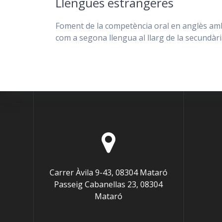
Llengües estrangeres
Foment de la competència oral en anglès amb tr
com a segona llengua al llarg de la secundàri
Carrer Àvila 9-43, 08304 Mataró
Passeig Cabanellas 23, 08304
Mataró