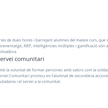
ries de dues hores i barrejant alumnes del mateix curs, que
prenentatge, ABP, intel·ligències múltiples i gamificació són 
otivadora.
ervei comunitari
mb la voluntat de formar persones amb valors com la solidari
ervei Comunitari promou en l’alumnat de secundària accions d
iutadania i el servei a la comunitat.