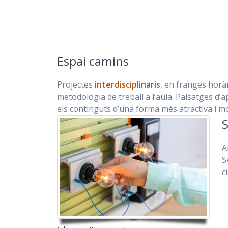
Espai camins
Projectes
interdisciplinaris
, en franges horà
metodologia de treball a l’aula. Paisatges d’a
els continguts d’una forma més atractiva i m
S
A
S
c