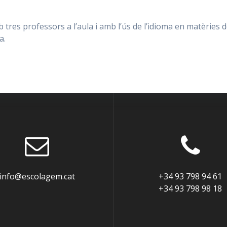
es professors a l’aula i amb l’ús de l’idioma en matèries de l
a.
info@escolagem.cat
+34 93 798 94 61
+34 93 798 98 18