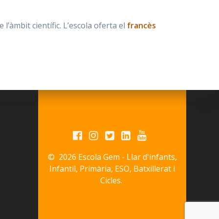
’àmbit científic. L’escola oferta el
francès
© 2026 Escola Gem - Llar d'infants,
Infantil, Primària, ESO, Batxillerat i
Cicles.