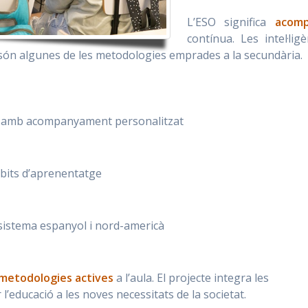
L’ESO significa
acomp
contínua. Les intel·lig
ula són algunes de les metodologies emprades a la secundària.
tudi amb acompanyament personalitzat
àmbits d’aprenentatge
l sistema espanyol i nord-americà
metodologies actives
a l’aula. El projecte integra les
l’educació a les noves necessitats de la societat.