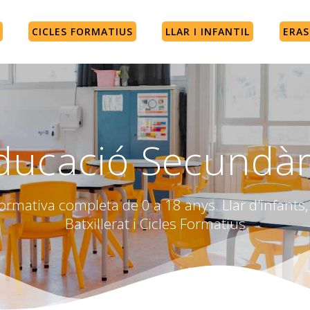
CICLES FORMATIUS
LLAR I INFANTIL
ERA
ducació Secundàr
rmativa completa de 0 a 18 anys. Llar d'infants, 
Batxillerat i Cicles Formatius