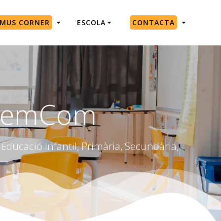
SMUS CORNER
ESCOLA
CONTACTA
#GemCom
Educació Infantil, Primària, Secundària,