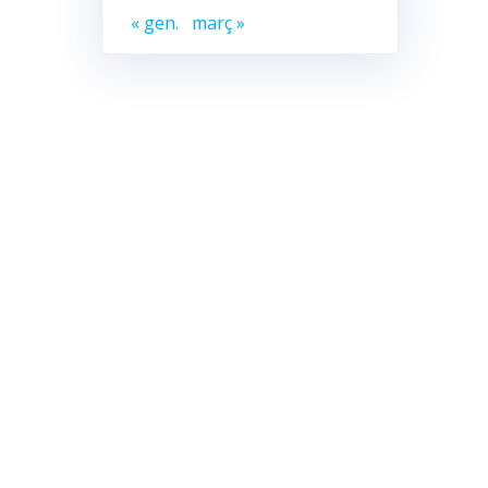
« gen.
març »