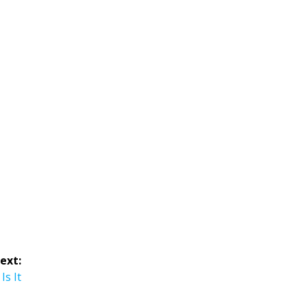
ext:
Is It