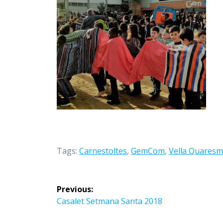
Tags:
Carnestoltes
,
GemCom
,
Vella Quares
Navegació
Previous:
d'entrades
Previous
Casalet Setmana Santa 2018
post: