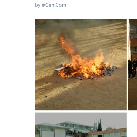
by #GemCom