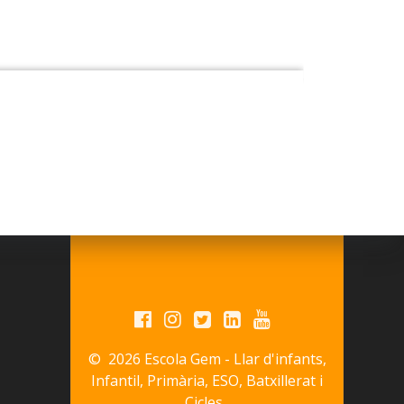
© 2026 Escola Gem - Llar d'infants,
Infantil, Primària, ESO, Batxillerat i
Cicles.