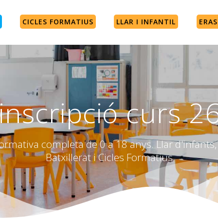
CICLES FORMATIUS
LLAR I INFANTIL
ERA
inscripció curs 2
rmativa completa de 0 a 18 anys. Llar d'infants, 
Batxillerat i Cicles Formatius