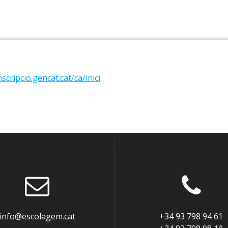
nscripcio.gencat.cat/ca/inici
info@escolagem.cat
+34 93 798 94 61