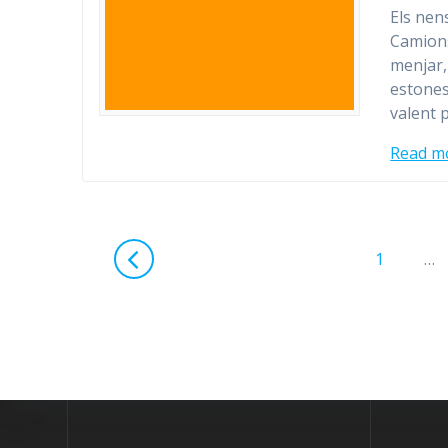
Els nens
Camions
menjar,
estones
valent 
Read m
Posts
Page
1
…
navigation