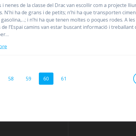
 i nenes de la classe del Drac van escollir com a projecte lliur
. N’hi ha de grans i de petits; n’hi ha que transporten cimen
 gasolina,…; i n’hi ha que tenen moltes o poques rodes. A les
 de l’Espai camins van estar buscant informació i treballant 
per…
ore
Page
58
Page
59
Page
60
Page
61