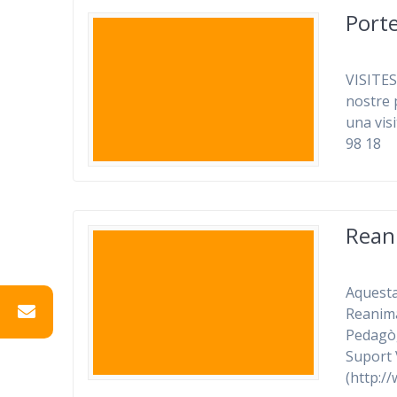
Porte
VISITES
nostre 
una vis
98 18
Rean
Aquesta
Reanima
Pedagòg
Suport 
(http://