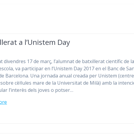
llerat a l’Unistem Day
t divendres 17 de març, l’alumnat de batxillerat científic de l
escola, va participar en l’Unistem Day 2017 en el Banc de San
 de Barcelona. Una jornada anual creada per Unistem (centre
 sobre cèl·lules mare de la Universitat de Milà) amb la intenc
lar l’interès dels joves o potser…
ore