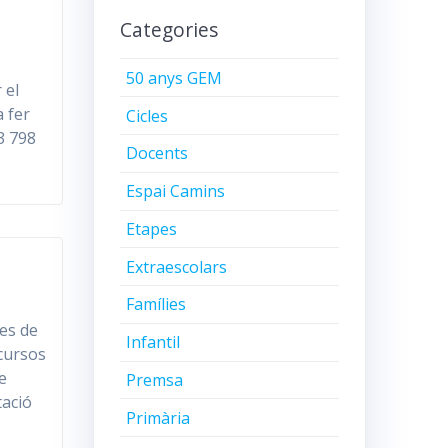
Categories
50 anys GEM
 el
a fer
Cicles
3 798
Docents
Espai Camins
Etapes
Extraescolars
Famílies
ues de
Infantil
cursos
e
Premsa
tació
Primària