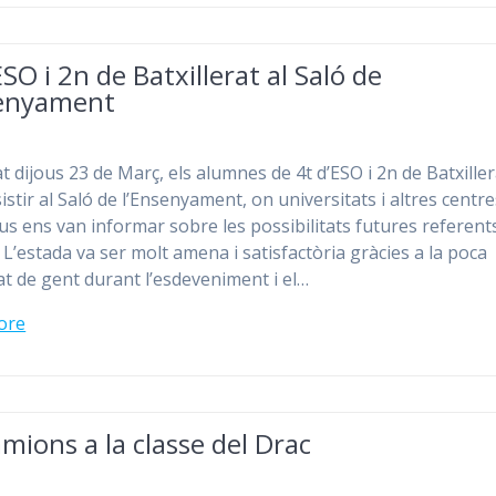
ESO i 2n de Batxillerat al Saló de
senyament
at dijous 23 de Març, els alumnes de 4t d’ESO i 2n de Batxiller
istir al Saló de l’Ensenyament, on universitats i altres centr
us ens van informar sobre les possibilitats futures referents
 L’estada va ser molt amena i satisfactòria gràcies a la poca
at de gent durant l’esdeveniment i el…
ore
amions a la classe del Drac