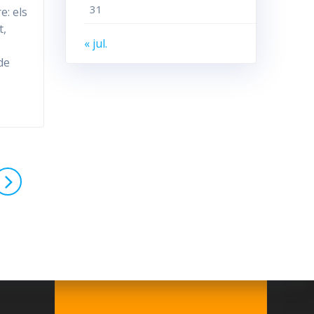
31
e: els
t,
« jul.
de