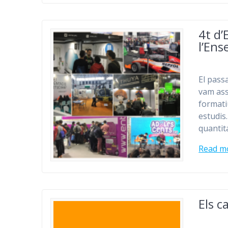
4t d’
l’En
El pass
vam ass
formati
estudis.
quantit
Read m
Els c