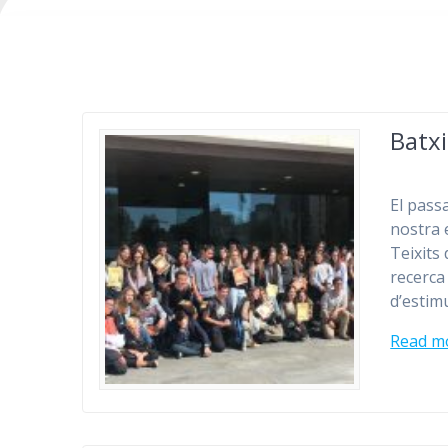
Batxi
El passa
nostra 
Teixits
recerca
d’estimu
Read m