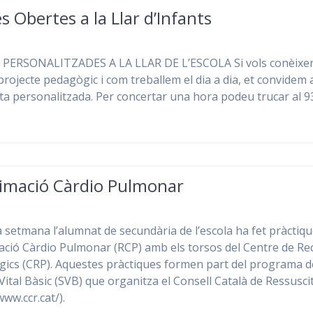
s Obertes a la Llar d’Infants
 PERSONALITZADES A LA LLAR DE L’ESCOLA Si vols conèixer
projecte pedagògic i com treballem el dia a dia, et convidem 
ita personalitzada. Per concertar una hora podeu trucar al 9
imació Càrdio Pulmonar
 setmana l’alumnat de secundària de l’escola ha fet pràctiq
ció Càrdio Pulmonar (RCP) amb els torsos del Centre de Re
ics (CRP). Aquestes pràctiques formen part del programa d
Vital Bàsic (SVB) que organitza el Consell Català de Ressusci
www.ccr.cat/).