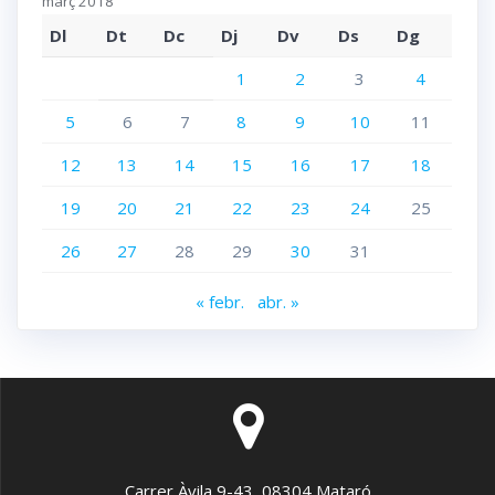
març 2018
Dl
Dt
Dc
Dj
Dv
Ds
Dg
1
2
3
4
5
6
7
8
9
10
11
12
13
14
15
16
17
18
19
20
21
22
23
24
25
26
27
28
29
30
31
« febr.
abr. »
Carrer Àvila 9-43, 08304 Mataró