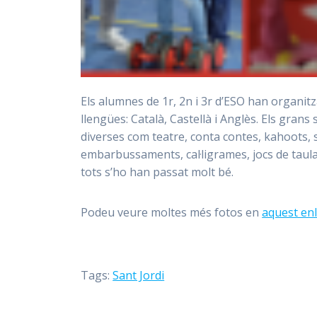
Els alumnes de 1r, 2n i 3r d’ESO han organitza
llengües: Català, Castellà i Anglès. Els grans 
diverses com teatre, conta contes, kahoots, so
embarbussaments, cal·ligrames, jocs de taula
tots s’ho han passat molt bé.
Podeu veure moltes més fotos en
aquest enl
Tags:
Sant Jordi