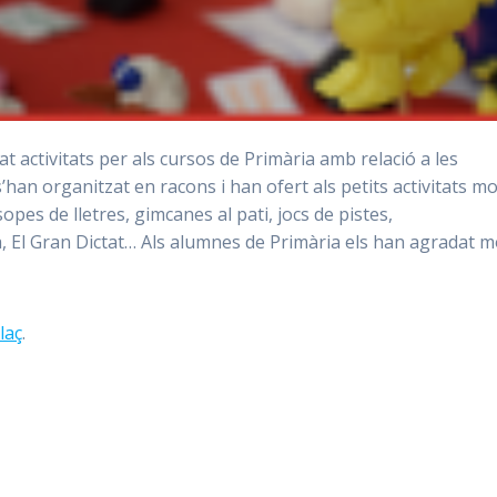
t activitats per als cursos de Primària amb relació a les
s’han organitzat en racons i han ofert als petits activitats mo
pes de lletres, gimcanes al pati, jocs de pistes,
, El Gran Dictat… Als alumnes de Primària els han agradat mo
laç
.