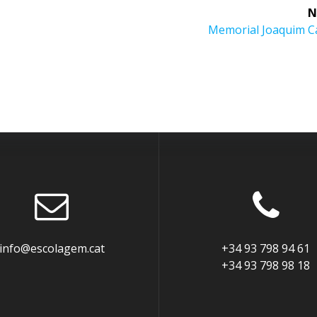
N
Next
Memorial Joaquim C
post:
info@escolagem.cat
+34 93 798 94 61
+34 93 798 98 18