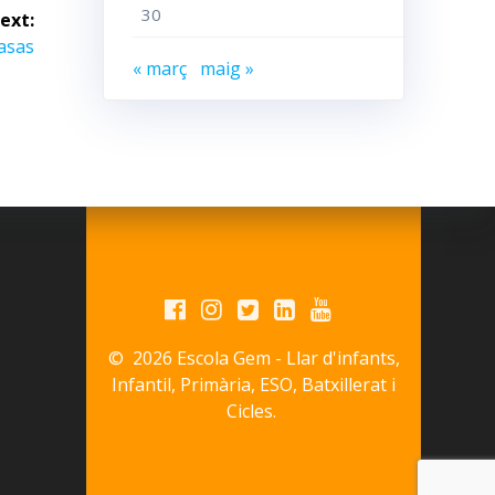
30
ext:
asas
« març
maig »
© 2026 Escola Gem - Llar d'infants,
Infantil, Primària, ESO, Batxillerat i
Cicles.