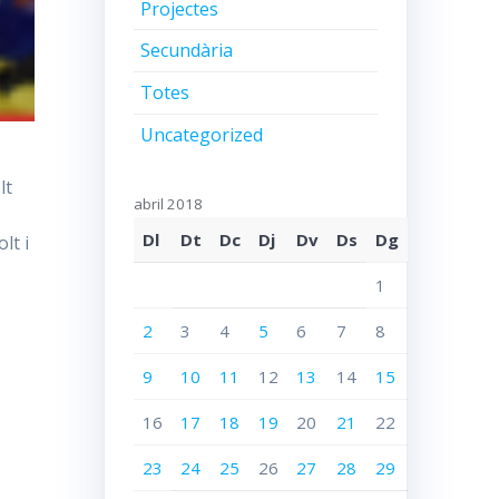
Projectes
Secundària
Totes
Uncategorized
lt
abril 2018
Dl
Dt
Dc
Dj
Dv
Ds
Dg
lt i
1
2
3
4
5
6
7
8
9
10
11
12
13
14
15
16
17
18
19
20
21
22
23
24
25
26
27
28
29