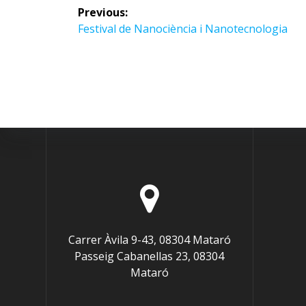
Navegació
Previous:
d'entrades
Previous
Festival de Nanociència i Nanotecnologia
post:
Carrer Àvila 9-43, 08304 Mataró
Passeig Cabanellas 23, 08304
Mataró