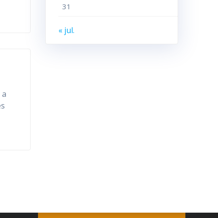
31
« jul.
 a
es