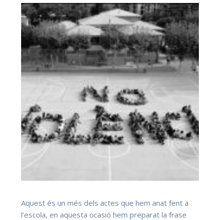
Aquest és un més dels actes que hem anat fent a
l’escola, en aquesta ocasió hem preparat la frase