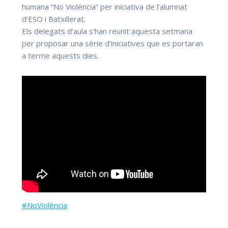
humana “No Violència” per iniciativa de l’alumnat
d’ESO i Batxillerat.
Els delegats d’aula s’han reunit aquesta setmana
per proposar una sèrie d’iniciatives que es portaran
a terme aquests dies.
#
NoViolència