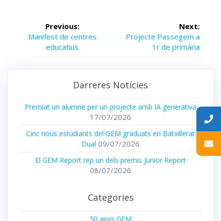
Navegació
Previous:
Next:
d'entrades
Previous
Manifest de centres
Next
Projecte Passegem a
post:
educatius
post:
1r de primària
Darreres Notícies
Premiat un alumne per un projecte amb IA generativa
17/07/2026
Cinc nous estudiants del GEM graduats en Batxillerat
09/07/2026
Dual
El GEM Report rep un dels premis Junior Report
08/07/2026
Categories
50 anys GEM