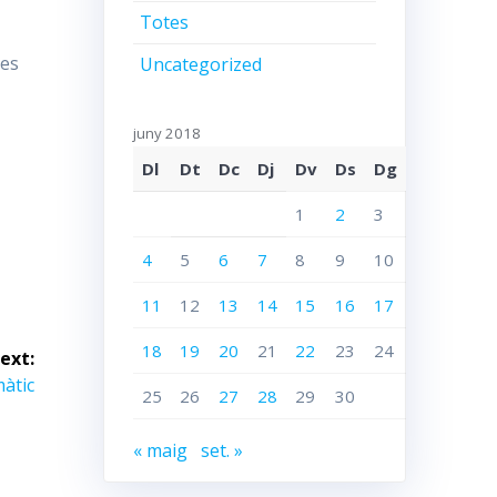
Totes
les
Uncategorized
s
juny 2018
Dl
Dt
Dc
Dj
Dv
Ds
Dg
1
2
3
4
5
6
7
8
9
10
11
12
13
14
15
16
17
18
19
20
21
22
23
24
ext:
àtic
25
26
27
28
29
30
« maig
set. »