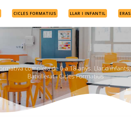
CICLES FORMATIUS
LLAR I INFANTIL
ERA
rmativa completa de 0 a 18 anys. Llar d'infants, 
Batxillerat i Cicles Formatius