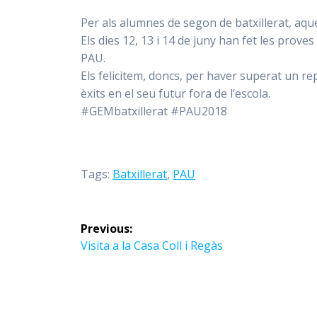
Per als alumnes de segon de batxillerat, aq
Els dies 12, 13 i 14 de juny han fet les prove
PAU.
Els felicitem, doncs, per haver superat un re
èxits en el seu futur fora de l’escola.
#GEMbatxillerat #PAU2018
Tags:
Batxillerat
,
PAU
Navegació
Previous:
d'entrades
Previous
Visita a la Casa Coll i Regàs
post: