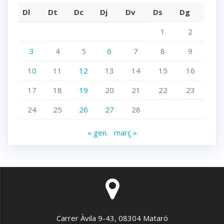
Dl
Dt
Dc
Dj
Dv
Ds
Dg
1
2
3
4
5
6
7
8
9
10
11
12
13
14
15
16
17
18
19
20
21
22
23
24
25
26
27
28
« gen.
març »
Carrer Àvila 9-43, 08304 Mataró