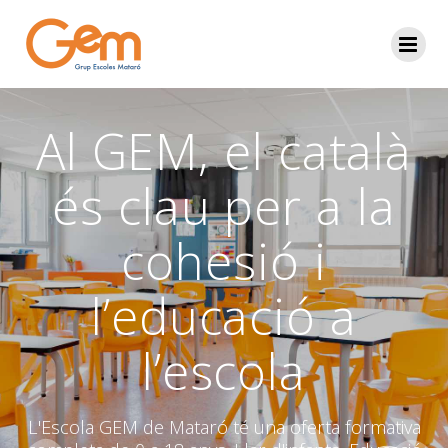
Skip
to
content
Al GEM, el català
és clau per a la
cohesió i
l’educació a
l’escola
L'Escola GEM de Mataró té una oferta formativa