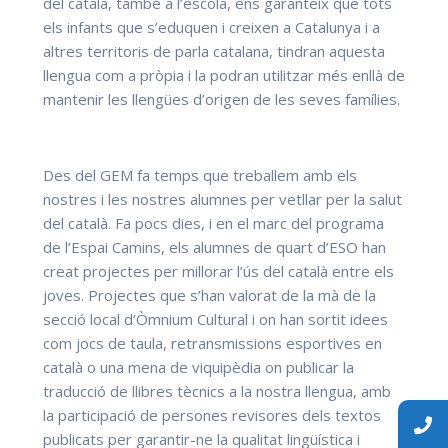
del català, també a l’escola, ens garanteix que tots
els infants que s’eduquen i creixen a Catalunya i a
altres territoris de parla catalana, tindran aquesta
llengua com a pròpia i la podran utilitzar més enllà de
mantenir les llengües d’origen de les seves famílies.
Des del GEM fa temps que treballem amb els
nostres i les nostres alumnes per vetllar per la salut
del català. Fa pocs dies, i en el marc del programa
de l’Espai Camins, els alumnes de quart d’ESO han
creat projectes per millorar l’ús del català entre els
joves. Projectes que s’han valorat de la mà de la
secció local d’Òmnium Cultural i on han sortit idees
com jocs de taula, retransmissions esportives en
català o una mena de viquipèdia on publicar la
traducció de llibres tècnics a la nostra llengua, amb
la participació de persones revisores dels textos
publicats per garantir-ne la qualitat lingüística i