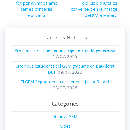
d'entrades
post:
fet per alumnes amb
post:
del Cicle d’Arts es
temes d’interès
converteix en la imatge
educatiu
del 8M a Mataró
Darreres Notícies
Premiat un alumne per un projecte amb IA generativa
17/07/2026
Cinc nous estudiants del GEM graduats en Batxillerat
09/07/2026
Dual
El GEM Report rep un dels premis Junior Report
08/07/2026
Categories
50 anys GEM
Cicles