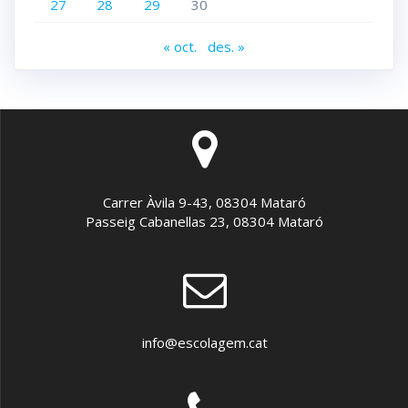
27
28
29
30
« oct.
des. »
Carrer Àvila 9-43, 08304 Mataró
Passeig Cabanellas 23, 08304 Mataró
info@escolagem.cat