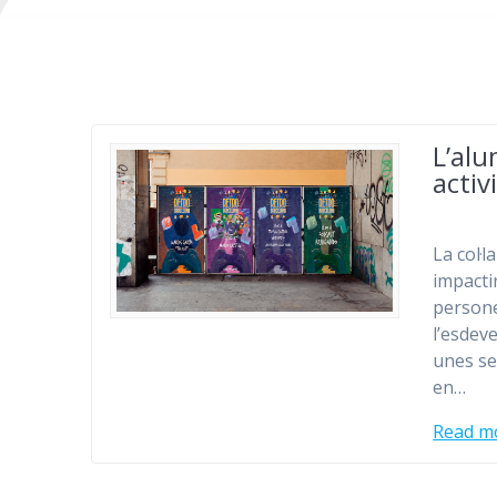
L’alu
activ
La col·
impacti
persones
l’esdev
unes se
en…
Read m