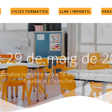
CICLES FORMATIUS
LLAR I INFANTIL
ERA
:
29 de maig de 
rmativa completa de 0 a 18 anys. Llar d'infants, 
Batxillerat i Cicles Formatius