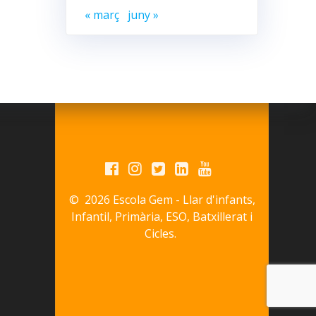
« març
juny »
© 2026 Escola Gem - Llar d'infants,
Infantil, Primària, ESO, Batxillerat i
Cicles.