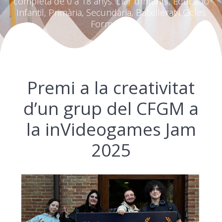
completa de 0 a 18 anys. Llar d'infants, Educació
Infantil, Primària, Secundària, Batxillerat i Cicles
Formatius
Premi a la creativitat
d’un grup del CFGM a
la inVideogames Jam
2025