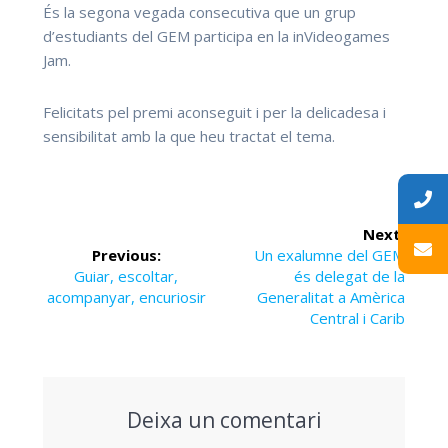
És la segona vegada consecutiva que un grup
d’estudiants del GEM participa en la inVideogames
Jam.
Felicitats pel premi aconseguit i per la delicadesa i
sensibilitat amb la que heu tractat el tema.
Navegació
Next:
d'entrades
Previous:
Next
Un exalumne del GEM
Previous
Guiar, escoltar,
post:
és delegat de la
acompanyar, encuriosir
post:
Generalitat a Amèrica
Central i Carib
Deixa un comentari