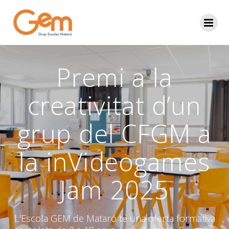
Skip
to
content
Premi a la
creativitat d’un
grup del CFGM a
la inVideogames
Jam 2025
L'Escola GEM de Mataró té una oferta formativa