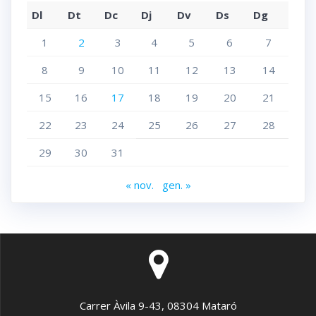
Dl
Dt
Dc
Dj
Dv
Ds
Dg
1
2
3
4
5
6
7
8
9
10
11
12
13
14
15
16
17
18
19
20
21
22
23
24
25
26
27
28
29
30
31
« nov.
gen. »
Carrer Àvila 9-43, 08304 Mataró