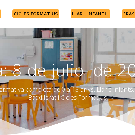
CICLES FORMATIUS
LLAR I INFANTIL
ERA
a:
8 de juliol de 2
rmativa completa de 0 a 18 anys. Llar d'infants, 
Batxillerat i Cicles Formatius