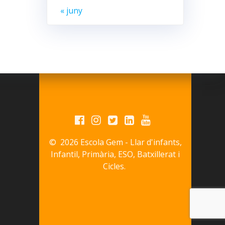
« juny
© 2026 Escola Gem - Llar d'infants,
Infantil, Primària, ESO, Batxillerat i
Cicles.