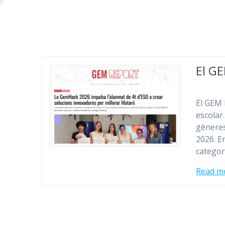
El GE
El GEM 
escolar.
gèneres
2026. E
categor
Read m